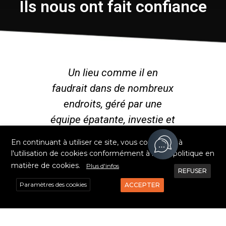
Ils nous ont fait confiance
ailler
Un lieu comme il en
Accu
les
faudrait dans de nombreux
à l'
llent
endroits, géré par une
qui f
rès
équipe épatante, investie et
avan
qui sait manier bonne
n
X
En continuant à utiliser ce site, vous consentez à
humeur et sérieux.
l'utilisation de cookies conformément à notre politique en
matière de cookies.
Plus d'infos
REFUSER
le
Paramètres des cookies
ACCEPTER
Virginie Lopvet