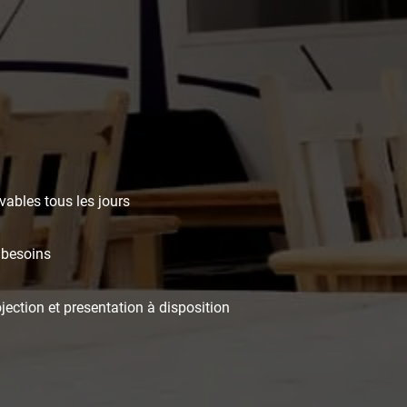
vables tous les jours
 besoins
jection et presentation à disposition